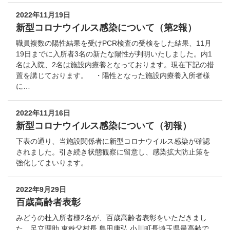
2022年11月19日
新型コロナウイルス感染について（第2報）
職員複数の陽性結果を受けPCR検査の受検をした結果、11月
19日までに入所者3名の新たな陽性が判明いたしました。内1
名は入院、2名は施設内療養となっております。現在下記の措
置を講じております。 ・陽性となった施設内療養入所者様
に…
2022年11月16日
新型コロナウイルス感染について（初報）
下表の通り、当施設関係者に新型コロナウイルス感染が確認
されました。引き続き状態観察に留意し、感染拡大防止策を
強化してまいります。
2022年9月29日
百歳高齢者表彰
みどうの杜入所者様2名が、百歳高齢者表彰をいただきまし
た。足立理助 東秩父村長 島田康弘 小川町長埼玉県最高齢で