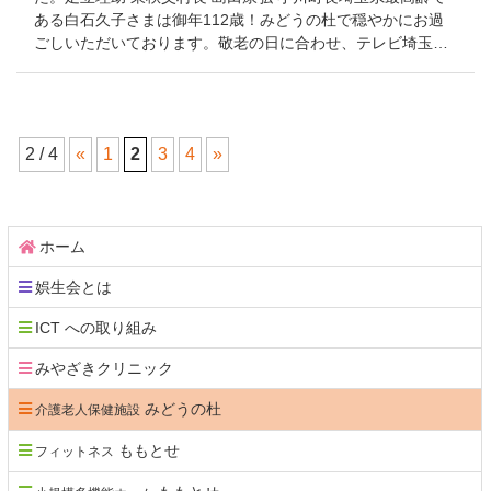
ある白石久子さまは御年112歳！みどうの杜で穏やかにお過
ごしいただいております。敬老の日に合わせ、テレビ埼玉…
2 / 4
«
1
2
3
4
»
コ
ペ
ン
ー
テ
ジ
ホーム
ン
の
娯生会とは
ツ
先
本
頭
ICT への取り組み
文
へ
みやざきクリニック
の
戻
先
る
みどうの杜
介護老人保健施設
頭
へ
ももとせ
フィットネス
戻