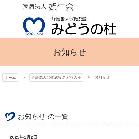
コ
ン
テ
ン
ツ
本
介護老人保健施設 み
文
お知らせ
へ
どうの杜
ス
キ
お知らせ
ッ
ホーム
介護老人保健施設 みどうの杜
プ
お知らせ の一覧
2023年1月2日