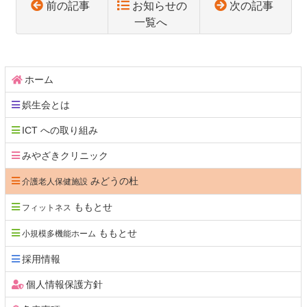
前の記事
お知らせの
次の記事
一覧へ
コ
ペ
ン
ー
テ
ジ
ホーム
ン
の
娯生会とは
ツ
先
本
頭
ICT への取り組み
文
へ
みやざきクリニック
の
戻
先
る
みどうの杜
介護老人保健施設
頭
へ
ももとせ
フィットネス
戻
ももとせ
小規模多機能ホーム
る
採用情報
個人情報保護方針