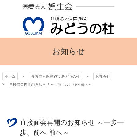
コ
ン
テ
ン
ツ
本
介護老人保健施設 み
文
お知らせ
へ
どうの杜
ス
キ
ッ
ホーム
介護老人保健施設 みどうの杜
お知らせ
プ
直接面会再開のお知らせ ～一歩一歩、前へ 前へ～
直接面会再開のお知らせ ～一歩一
歩、前へ 前へ～