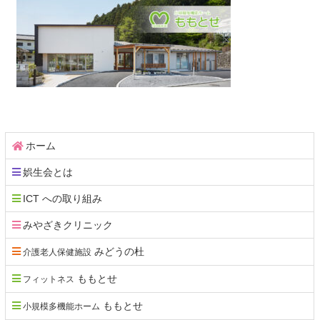
コ
ペ
ン
ー
テ
ジ
ホーム
ン
の
娯生会とは
ツ
先
本
頭
ICT への取り組み
文
へ
みやざきクリニック
の
戻
先
る
みどうの杜
介護老人保健施設
頭
へ
ももとせ
フィットネス
戻
ももとせ
小規模多機能ホーム
る