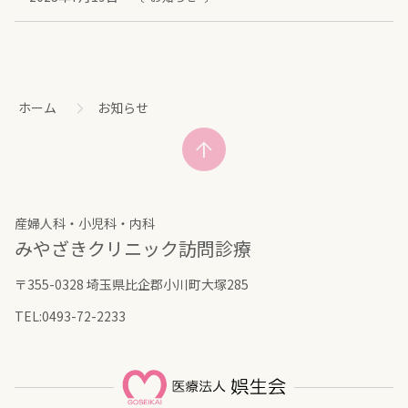
コ
ペ
ン
ー
テ
ジ
ン
の
ホーム
お知らせ
ツ
先
本
頭
文
へ
の
戻
先
る
産婦人科・小児科・内科
頭
みやざきクリニック訪問診療
へ
戻
〒355-0328 埼玉県比企郡小川町大塚285
る
TEL:
0493-72-2233