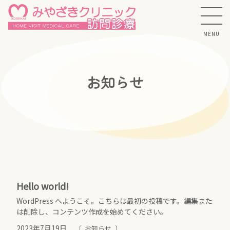
コ
ン
テ
ン
ツ
本
お
知
ら
せ
文
へ
ス
キ
ッ
プ
Hello world!
WordPress へようこそ。こちらは最初の投稿です。編集また
は削除し、コンテンツ作成を始めてください。
2023年7月19日
お知らせ